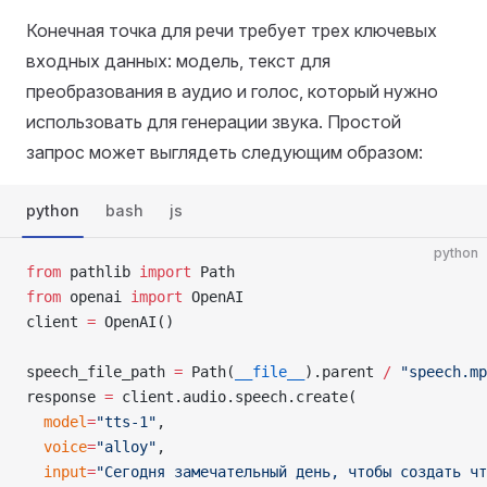
Конечная точка для речи требует трех ключевых
входных данных: модель, текст для
преобразования в аудио и голос, который нужно
использовать для генерации звука. Простой
запрос может выглядеть следующим образом:
python
bash
js
python
from
 pathlib 
import
 Path
from
 openai 
import
 OpenAI
client 
=
 OpenAI()
speech_file_path 
=
 Path(
__file__
).parent 
/
 "speech.mp
response 
=
 client.audio.speech.create(
  model
=
"tts-1"
,
  voice
=
"alloy"
,
  input
=
"Сегодня замечательный день, чтобы создать чт