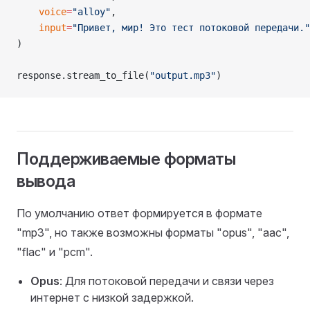
    voice
=
"alloy"
,
    input
=
"Привет, мир! Это тест потоковой передачи."
)
response.stream_to_file(
"output.mp3"
)
Поддерживаемые форматы
вывода
По умолчанию ответ формируется в формате
"mp3", но также возможны форматы "opus", "aac",
"flac" и "pcm".
Opus
: Для потоковой передачи и связи через
интернет с низкой задержкой.