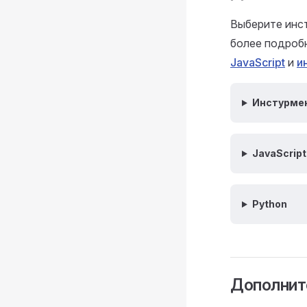
Выберите инст
более подроб
JavaScript
и
и
Инстурмен
JavaScript
Python
Дополнит