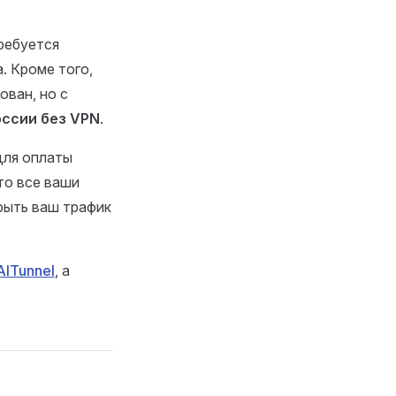
требуется
. Кроме того,
ован, но с
оссии без VPN
.
для оплаты
то все ваши
рыть ваш трафик
AITunnel
, а