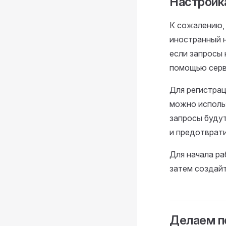
Настройка
К сожалению, 
иностранный н
если запросы 
помощью сер
Для регистрац
можно использ
запросы будут
и предотврати
Для начала ра
затем создайт
Делаем пе