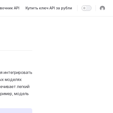
вочник API
Купить ключ API за рубли
яя интегрировать
ых моделях
печивает легкий
пример, модель