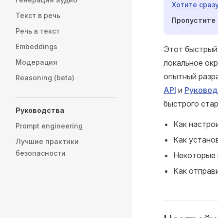
Хотите сраз
Текст в речь
Пропустите 
Речь в текст
Embeddings
Этот быстрый 
Модерация
локальное окр
опытный разра
Reasoning (beta)
API
и
Руковод
быстрого стар
Руководства
Как настро
Prompt engineering
Как устано
Лучшие практики
безопасности
Некоторые 
Как отправ