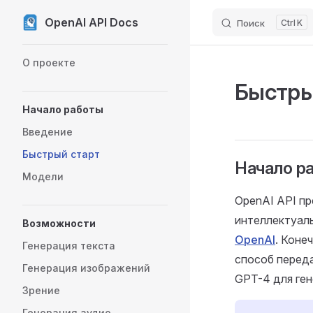
OpenAI API Docs
Поиск
K
Skip to content
Sidebar Navigation
О проекте
Быстры
Начало работы
Введение
Быстрый старт
Начало ра
Модели
OpenAI API пр
интеллектуал
Возможности
OpenAI
. Коне
Генерация текста
способ переда
Генерация изображений
GPT-4 для ген
Зрение
Генерация аудио