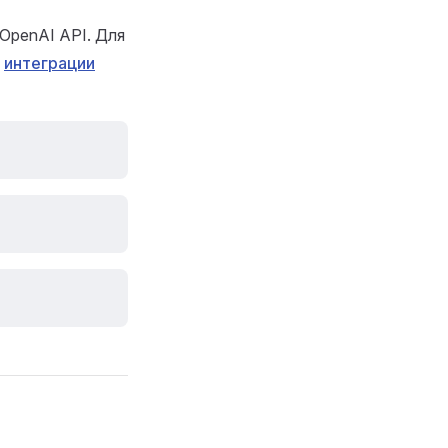
OpenAI API. Для
о
интеграции