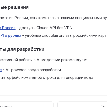
ные решения
аете из России, ознакомьтесь с нашими специальными р
в России
- доступ к Claude API без VPN
PI в рублях
- удобные способы оплаты российскими кар
ты для разработки
фективной работы с AI моделями рекомендуем:
e
- AI-powered среда разработки
 интерфейс командной строки для генерации кода
траница
Сле